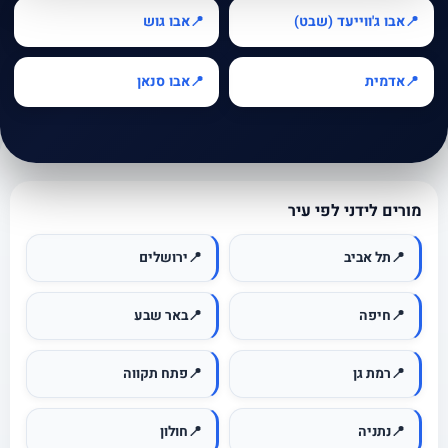
אבו ג'ווייעד (שבט)
אבו גוש
📍
📍
אדמית
אבו סנאן
📍
📍
מורים לידני לפי עיר
📍
תל אביב
📍
ירושלים
📍
חיפה
📍
באר שבע
📍
רמת גן
📍
פתח תקווה
📍
נתניה
📍
חולון