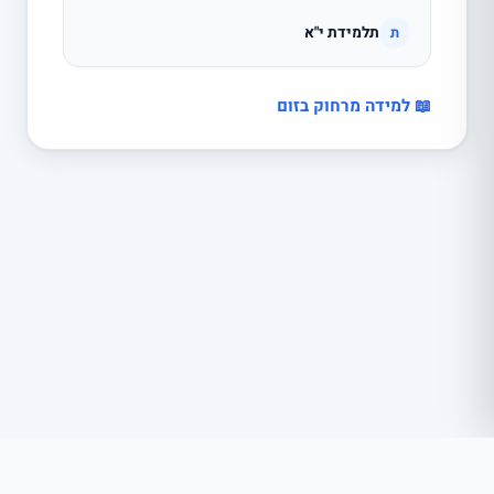
תלמידת י"א
ת
📖 למידה מרחוק בזום