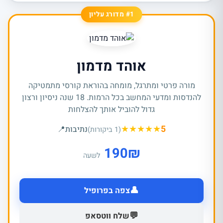
#1 מדורג עליון
אוהד מדמון
מורה פרטי ומתרגל, מומחה בהוראת קורסי מתמטיקה
להנדסות ומדעי המחשב בכל הרמות. 18 שנה ניסיון ורצון
גדול להוביל אותך להצלחות
★
★
★
★
★
5
נתיבות
📍
(1 ביקורות)
190
₪
לשעה
👤
צפה בפרופיל
💬
שלח ווטסאפ