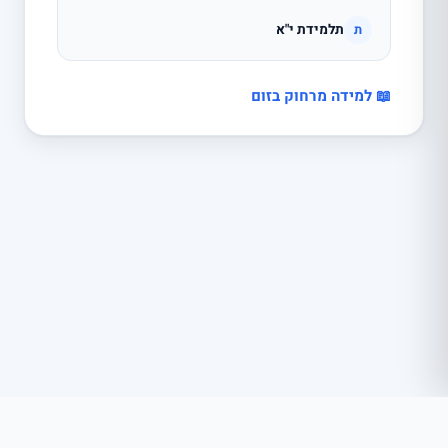
תלמידת י"א
ת
📖 למידה מרחוק בזום