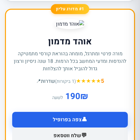
#1 מדורג עליון
אוהד מדמון
מורה פרטי ומתרגל, מומחה בהוראת קורסי מתמטיקה
להנדסות ומדעי המחשב בכל הרמות. 18 שנה ניסיון ורצון
גדול להוביל אותך להצלחות
★
★
★
★
★
5
שדרות
📍
(1 ביקורות)
190
₪
לשעה
👤
צפה בפרופיל
💬
שלח ווטסאפ