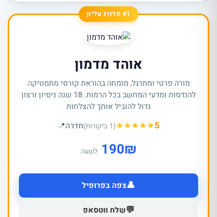
#1 מדורג עליון
אוהד מדמון
מורה פרטי ומתרגל, מומחה בהוראת קורסי מתמטיקה
להנדסות ומדעי המחשב בכל הרמות. 18 שנה ניסיון ורצון
גדול להוביל אותך להצלחות
★
★
★
★
★
5
חדרה
📍
(1 ביקורות)
190
₪
לשעה
👤
צפה בפרופיל
💬
שלח ווטסאפ