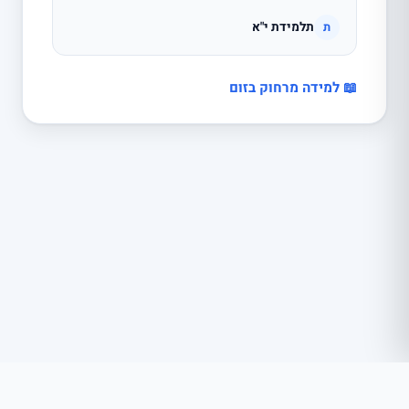
תלמידת י"א
ת
📖 למידה מרחוק בזום