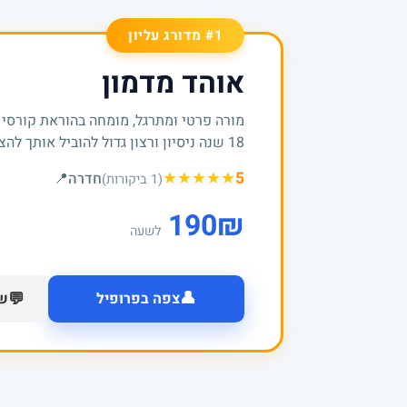
#1 מדורג עליון
אוהד מדמון
מורה פרטי ומתרגל, מומחה בהוראת קורסי
18 שנה ניסיון ורצון גדול להוביל אותך להצלחות
★
★
★
★
★
5
חדרה
📍
(1 ביקורות)
190
₪
לשעה
👤
💬
צפה בפרופיל
של