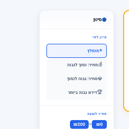
סינון
מיון לפי
⭐
מומלץ
💰
מחיר: נמוך לגבוה
💎
מחיר: גבוה לנמוך
🏆
דירוג גבוה ביותר
מחיר לשעה
–
₪200
₪0