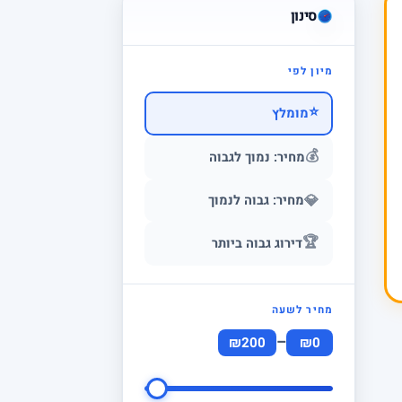
סינון
מיון לפי
⭐
מומלץ
💰
מחיר: נמוך לגבוה
💎
מחיר: גבוה לנמוך
🏆
דירוג גבוה ביותר
מחיר לשעה
–
₪200
₪0