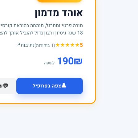
אוהד מדמון
מורה פרטי ומתרגל, מומחה בהוראת קורסי
18 שנה ניסיון ורצון גדול להוביל אותך להצלחות
★
★
★
★
★
5
נתיבות
📍
(1 ביקורות)
190
₪
לשעה
👤
💬
צפה בפרופיל
של