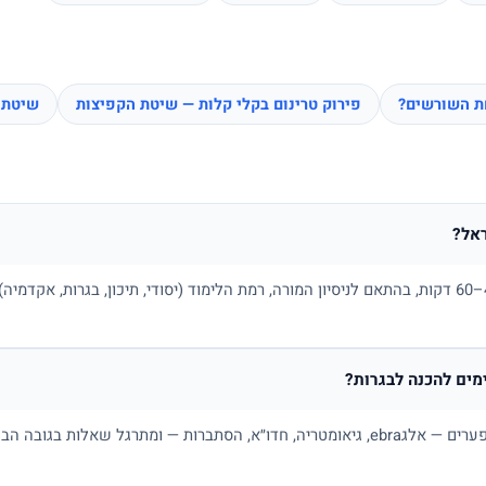
חת השורשים?
פירוק טרינום בקלי קלות — שיטת הקפיצות
שיטת 
אל?
בדרך כלל בין 100 ל-180 ₪ לשיעור של 45–60 דקות, בהתאם לניסיון המורה, רמת הלימוד (יסודי, תיכו
ים להכנה לבגרות?
כן. מורה פרטי למתמטיקה בונה תכנית לפי פערים — אלגebra, גיאומטריה, חדו״א, הסתברות — ו