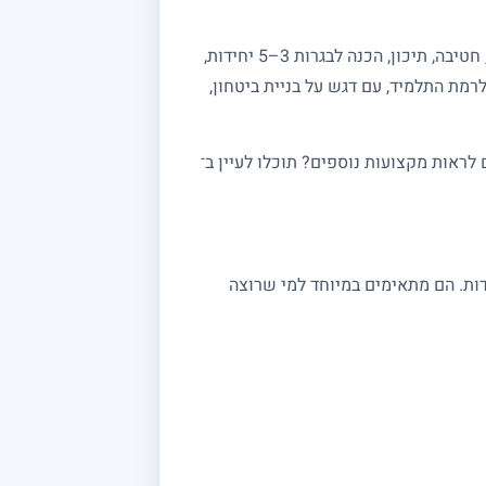
מחפשים מורה פרטי למתמטיקה? באתר מורה מורה תמצאו מורים מנוסים המלמדים מתמטיקה לכל הרמות: יסודי, חטיבה, תיכון, הכנה לבגרות 3–5 יחידות,
רמת התלמיד, עם דגש על בניית ביטחון,
ראות מקצועות נוספים? תוכלו לעיין ב־
 במתמטיקה מתאימים לתלמידי יסודי, חטיבה ותיכון, לסטודנטים ולמתכוננים לבגרות 3, 4 ו 5 יחידות. הם מתאימים במיוחד למי שרוצה