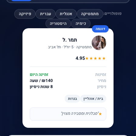
פופולריים:
מתמטיקה
אנגלית
עברית
פיזיקה
כימיה
היסטוריה
דוגמה
תמר .ל
מתמטיקה · 5 יח״ל · תל אביב
4.95
★★★★★
זמינות
זמינה היום
מחיר
₪140 / שעה
ניסיון
8 שנות ניסיון
בית / אונליין
בגרות
"סבלנית ומסבירה מצוין"
★