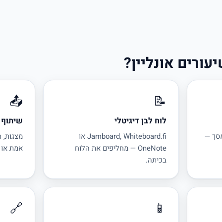
עורים אונליין?
📤
📝
לוח לבן דיגיטלי
שיתוף 
מסך —
Jamboard, Whiteboard.fi או
מצגות, ת
OneNote — מחליפים את הלוח
אמת או 
בכיתה.
🔗
📱