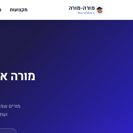
מורה-מורה
מקצועות
מ
MoreMora
מורה או
ועוד