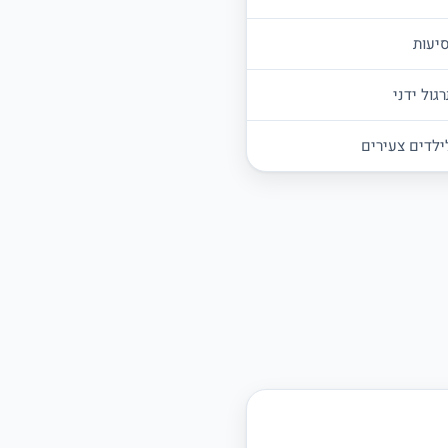
סיעות
גול ידני
ילדים צעירים