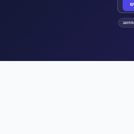
ש
מחשב