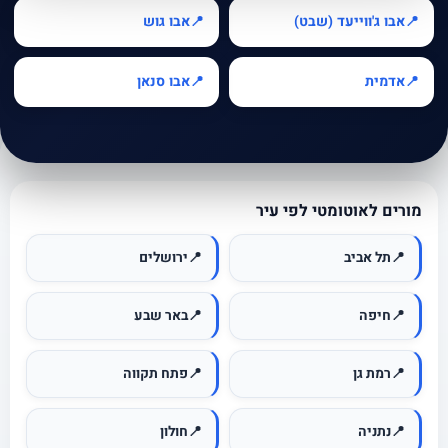
אבו ג'ווייעד (שבט)
אבו גוש
📍
📍
אדמית
אבו סנאן
📍
📍
מורים לאוטומטי לפי עיר
📍
תל אביב
📍
ירושלים
📍
חיפה
📍
באר שבע
📍
רמת גן
📍
פתח תקווה
📍
נתניה
📍
חולון