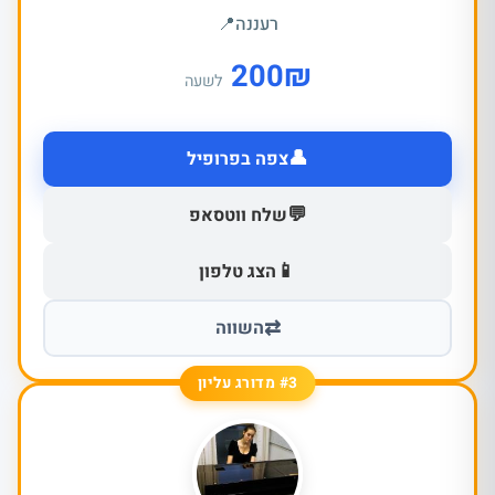
רעננה
📍
200
₪
לשעה
👤
צפה בפרופיל
💬
שלח ווטסאפ
📱
הצג טלפון
⇄
השווה
#3 מדורג עליון