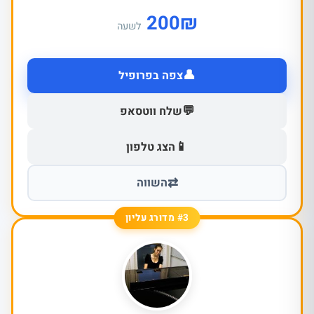
200
₪
לשעה
👤
צפה בפרופיל
💬
שלח ווטסאפ
📱
הצג טלפון
⇄
השווה
#3 מדורג עליון