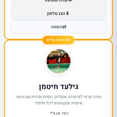
💬
שלח ווטסאפ
📱
הצג טלפון
⇄
השווה
#2 מדורג עליון
גילעד חיטמן
מורה פרטי לגרמנית, אנגלית, רוסית וסינית עם גישה
אישית ומקצועית לכל תלמיד
כפר סבא
📍