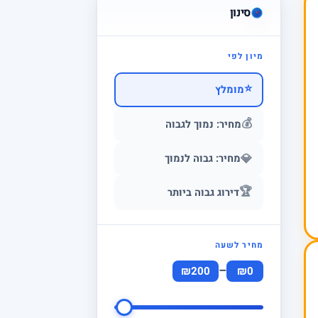
סינון
מיון לפי
⭐
מומלץ
💰
מחיר: נמוך לגבוה
💎
מחיר: גבוה לנמוך
🏆
דירוג גבוה ביותר
מחיר לשעה
–
₪200
₪0