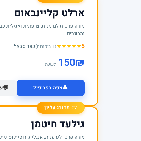
ארלט קליינבאום
מורה פרטית לגרמנית, צרפתית ואנגלית עם 
ומבוגרים
★
★
★
★
★
5
כפר סבא
📍
(1 ביקורות)
150
₪
לשעה
👤
💬
צפה בפרופיל
של
#2 מדורג עליון
גילעד חיטמן
מורה פרטי לגרמנית, אנגלית, רוסית וסיני