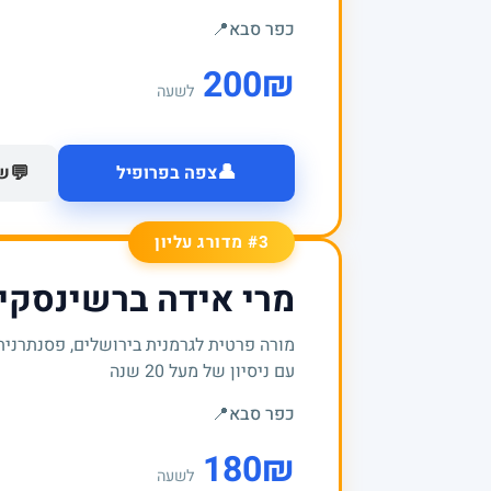
כפר סבא
📍
200
₪
לשעה
👤
💬
צפה בפרופיל
של
#3 מדורג עליון
מרי אידה ברשינסקי
מורה פרטית לגרמנית בירושלים, פסנתרנית
עם ניסיון של מעל 20 שנה
כפר סבא
📍
180
₪
לשעה