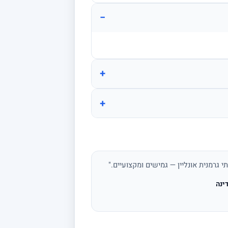
−
+
+
י גרמנית אונליין — גמישים ומקצועיים."
ינה