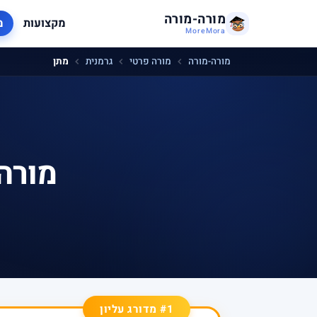
מורה-מורה
מקצועות
מ
MoreMora
מורה-מורה
מורה פרטי
גרמנית
מתן
מורה
#1 מדורג עליון