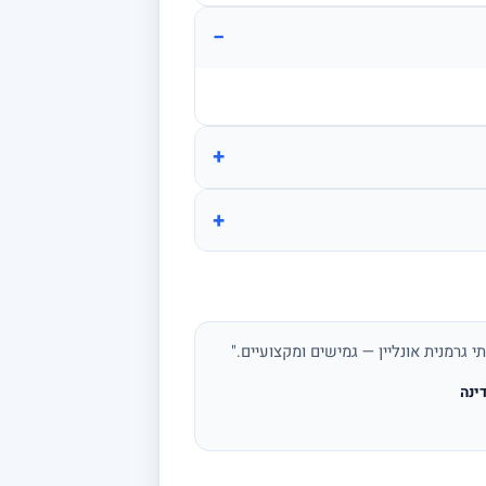
−
+
+
י גרמנית אונליין — גמישים ומקצועיים."
ינה