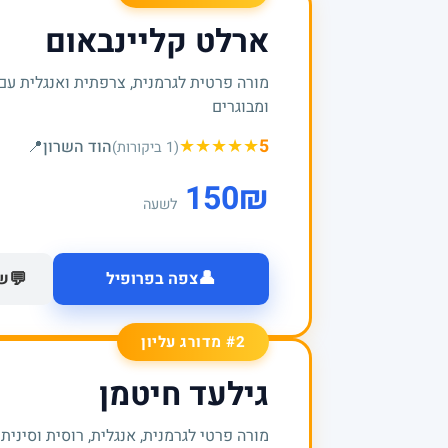
ארלט קליינבאום
מורה פרטית לגרמנית, צרפתית ואנגלית עם 
ומבוגרים
★
★
★
★
★
5
הוד השרון
📍
(1 ביקורות)
150
₪
לשעה
👤
💬
צפה בפרופיל
של
#2 מדורג עליון
גילעד חיטמן
מורה פרטי לגרמנית, אנגלית, רוסית וסיני