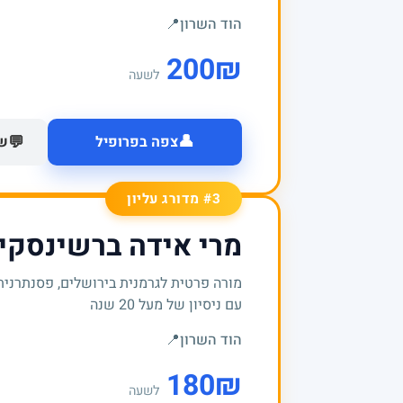
הוד השרון
📍
200
₪
לשעה
👤
💬
צפה בפרופיל
של
#3 מדורג עליון
מרי אידה ברשינסקי
מורה פרטית לגרמנית בירושלים, פסנתרנית
עם ניסיון של מעל 20 שנה
הוד השרון
📍
180
₪
לשעה