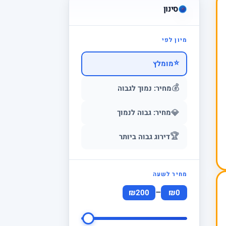
סינון
מיון לפי
⭐
מומלץ
💰
מחיר: נמוך לגבוה
💎
מחיר: גבוה לנמוך
🏆
דירוג גבוה ביותר
מחיר לשעה
–
₪200
₪0