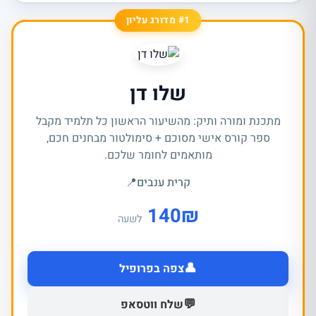
#1 מדורג עליון
שלו דן
מתכנת ומורה ותיק: מהשיעור הראשון כל תלמיד מקבל
ספר קורס אישי מסוכם + סימולטור מבחנים חכם,
מותאמים לחומר שלכם.
קרית ענבים
📍
140
₪
לשעה
👤
צפה בפרופיל
💬
שלח ווטסאפ