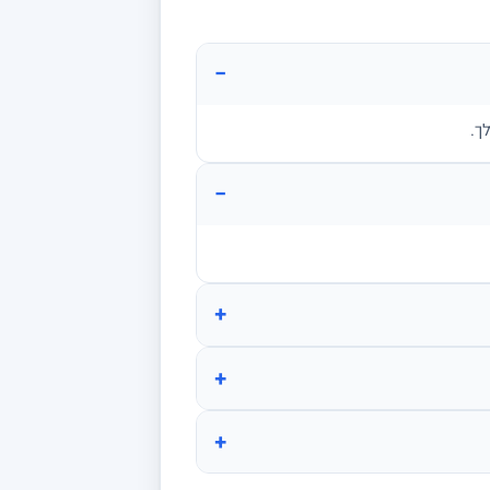
−
ך.
−
+
+
+