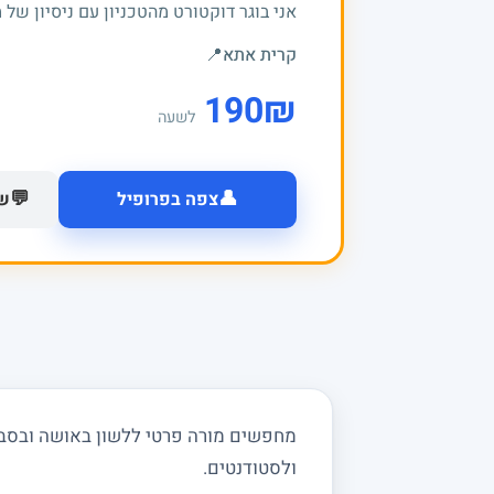
אני בוגר דוקטורט מהטכניון עם ניסיון של מעל 20 שנים בה
קרית אתא
📍
190
₪
לשעה
👤
💬
צפה בפרופיל
של
מחפשים מורה פרטי ללשון באושה ובסביבה
ולסטודנטים.