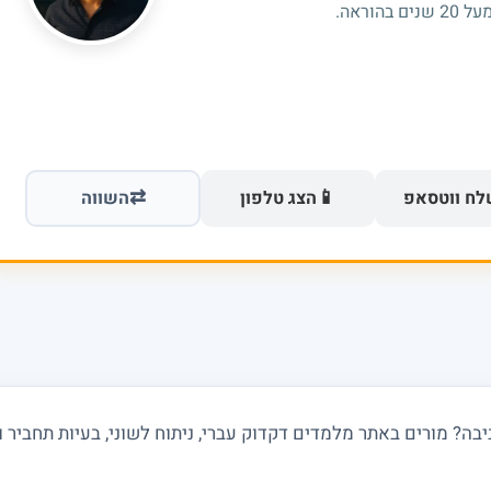
וראה.
⇄
📱
ח ווטסאפ
הצג טלפון
השווה
? מורים באתר מלמדים דקדוק עברי, ניתוח לשוני, בעיות תחביר ועב