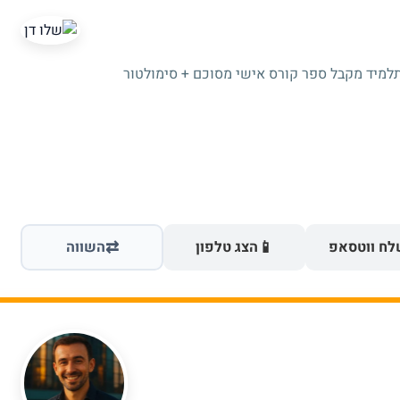
תלמיד מקבל ספר קורס אישי מסוכם + סימולטור
⇄
📱
ח ווטסאפ
הצג טלפון
השווה