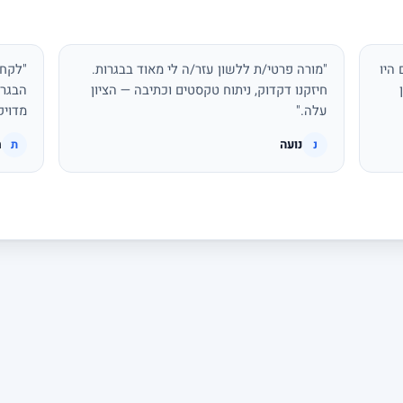
היו
"מורה פרטי/ת ללשון עזר/ה לי מאוד בבגרות.
"לקחת
חיזקנו דקדוק, ניתוח טקסטים וכתיבה — הציון
הבגרו
עלה."
מדויק
נועה
ת
נ
ת