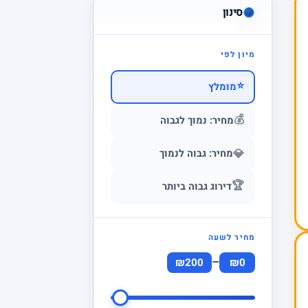
סינון
מיון לפי
⭐
מומלץ
💰
מחיר: נמוך לגבוה
💎
מחיר: גבוה לנמוך
🏆
דירוג גבוה ביותר
מחיר לשעה
–
₪200
₪0