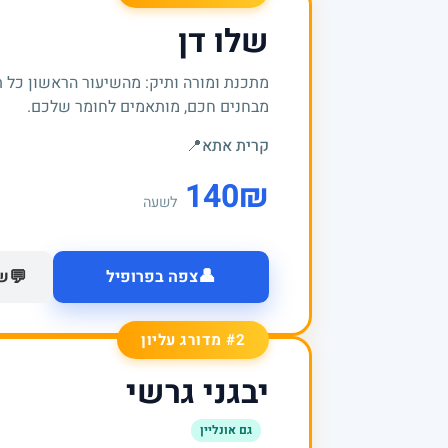
שלו דן
מתכנת ומורה ותיק: מהשיעור הראשון כל 
מבחנים חכם, מותאמים לחומר שלכם.
קרית אתא
📍
140
₪
לשעה
👤
💬
צפה בפרופיל
של
#2 מדורג עליון
יבגני גרשי
גם אונליין