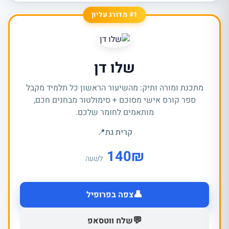
#1 מדורג עליון
שלו דן
מתכנת ומורה ותיק: מהשיעור הראשון כל תלמיד מקבל
ספר קורס אישי מסוכם + סימולטור מבחנים חכם,
מותאמים לחומר שלכם.
קרית גת
📍
140
₪
לשעה
👤
צפה בפרופיל
💬
שלח ווטסאפ