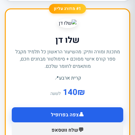
#1 מדורג עליון
שלו דן
מתכנת ומורה ותיק: מהשיעור הראשון כל תלמיד מקבל
ספר קורס אישי מסוכם + סימולטור מבחנים חכם,
מותאמים לחומר שלכם.
קרית ארבע
📍
140
₪
לשעה
👤
צפה בפרופיל
💬
שלח ווטסאפ