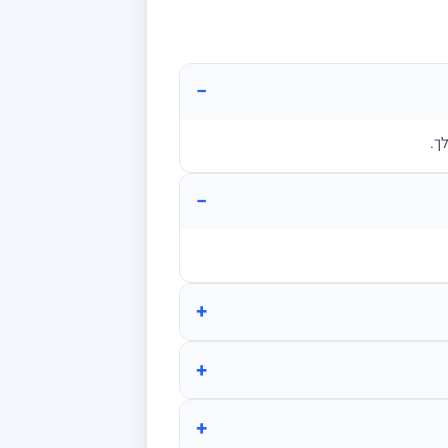
−
ך.
−
+
+
+