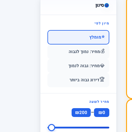
סינון
מיון לפי
⭐
מומלץ
💰
מחיר: נמוך לגבוה
💎
מחיר: גבוה לנמוך
🏆
דירוג גבוה ביותר
מחיר לשעה
–
₪200
₪0