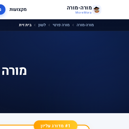
מורה-מורה
מקצועות
מ
MoreMora
מורה-מורה
מורה פרטי
לשון
בית זית
מורה 
#1 מדורג עליון