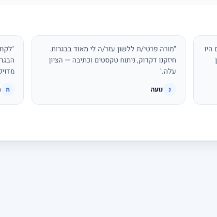
היו
"מורה פרטי/ת ללשון עזר/ה לי מאוד בבגרות.
"לקחת
חיזקנו דקדוק, ניתוח טקסטים וכתיבה — הציון
הבגרו
עלה."
מדויק
נועה
ת
נ
ת