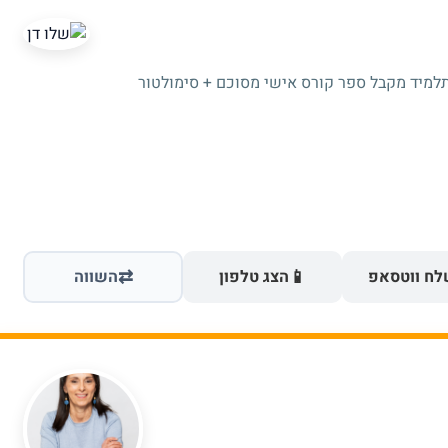
תלמיד מקבל ספר קורס אישי מסוכם + סימולטור
⇄
📱
ח ווטסאפ
הצג טלפון
השווה