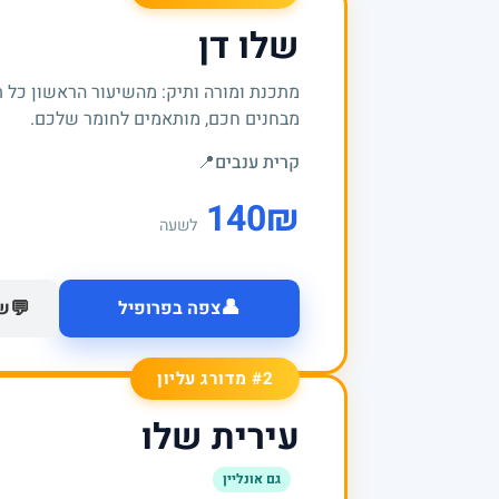
שלו דן
מתכנת ומורה ותיק: מהשיעור הראשון כל 
מבחנים חכם, מותאמים לחומר שלכם.
קרית ענבים
📍
140
₪
לשעה
👤
💬
צפה בפרופיל
של
#2 מדורג עליון
עירית שלו
גם אונליין