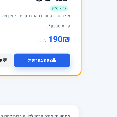
גם אונליין
אני בוגר דוקטורט מהטכניון עם ניסיון של מעל 20 שנים בה
קרית טבעון
📍
190
₪
לשעה
👤
💬
צפה בפרופיל
של
מחפשים מורה פרטי ללשון בבית לחם הגליל