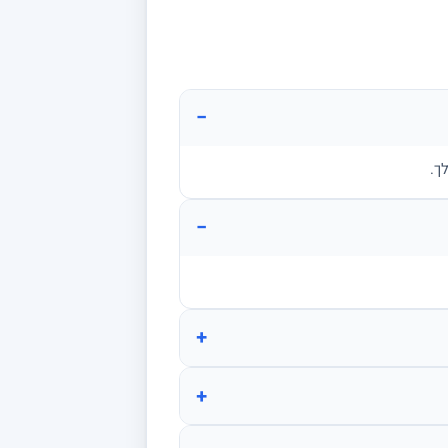
−
ך.
−
+
+