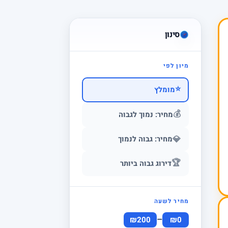
סינון
מיון לפי
⭐
מומלץ
💰
מחיר: נמוך לגבוה
💎
מחיר: גבוה לנמוך
🏆
דירוג גבוה ביותר
מחיר לשעה
–
₪200
₪0