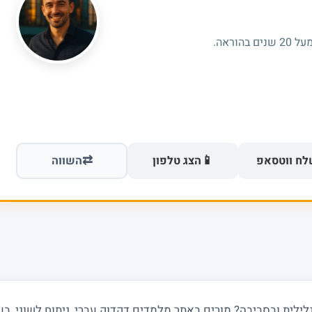
וראה.
⇄
📱
ח ווטסאפ
הצג טלפון
השווה
ית ובסביבה? מורים באתר מלמדים דקדוק עברי, ניתוח לשוני, בעיות