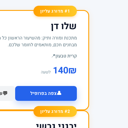
#1 מדורג עליון
שלו דן
מתכנת ומורה ותיק: מהשיעור הראשון כל 
מבחנים חכם, מותאמים לחומר שלכם.
קרית טבעון
📍
140
₪
לשעה
👤
💬
צפה בפרופיל
של
#2 מדורג עליון
יבגני גרשי