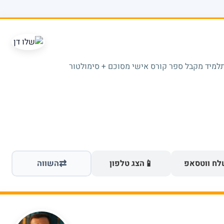
תלמיד מקבל ספר קורס אישי מסוכם + סימולטור
⇄
📱
ח ווטסאפ
הצג טלפון
השווה