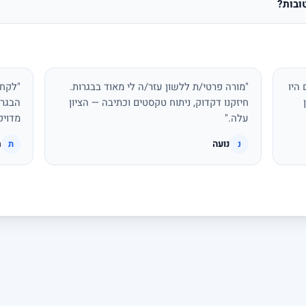
ובות?
היו
"מורה פרטי/ת ללשון עזר/ה לי מאוד בבגרות.
"לקחת
חיזקנו דקדוק, ניתוח טקסטים וכתיבה — הציון
הבגרו
עלה."
מדויק
נועה
ת
נ
ת