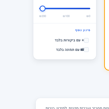
₪200
₪100
₪0
סינון נוסף
⭐ עם ביקורות בלבד
📸 עם תמונה בלבד
 תחביר ועברית תקנית, לתיכון, בגרות