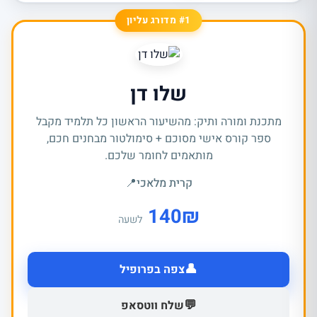
#1 מדורג עליון
שלו דן
מתכנת ומורה ותיק: מהשיעור הראשון כל תלמיד מקבל
ספר קורס אישי מסוכם + סימולטור מבחנים חכם,
מותאמים לחומר שלכם.
קרית מלאכי
📍
140
₪
לשעה
👤
צפה בפרופיל
💬
שלח ווטסאפ