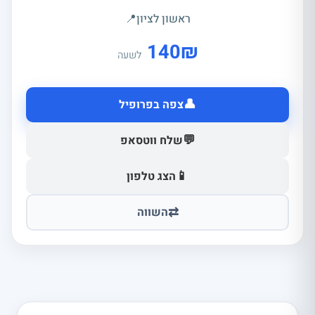
ראשון לציון
📍
140
₪
לשעה
👤
צפה בפרופיל
💬
שלח ווטסאפ
📱
הצג טלפון
⇄
השווה