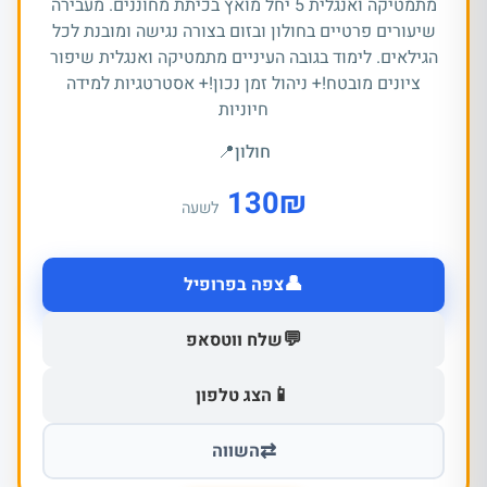
מתמטיקה ואנגלית 5 יחל מואץ בכיתת מחוננים. מעבירה
שיעורים פרטיים בחולון ובזום בצורה נגישה ומובנת לכל
הגילאים. לימוד בגובה העיניים מתמטיקה ואנגלית שיפור
ציונים מובטח!+ ניהול זמן נכון!+ אסטרטגיות למידה
חיוניות
חולון
📍
130
₪
לשעה
👤
צפה בפרופיל
💬
שלח ווטסאפ
📱
הצג טלפון
⇄
השווה