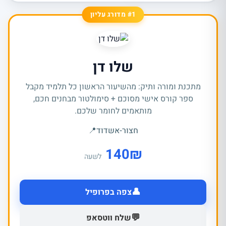
#1 מדורג עליון
שלו דן
מתכנת ומורה ותיק: מהשיעור הראשון כל תלמיד מקבל
ספר קורס אישי מסוכם + סימולטור מבחנים חכם,
מותאמים לחומר שלכם.
חצור-אשדוד
📍
140
₪
לשעה
👤
צפה בפרופיל
💬
שלח ווטסאפ