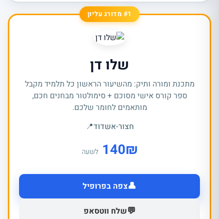
#1 מדורג עליון
שלו דן
מתכנת ומורה ותיק: מהשיעור הראשון כל תלמיד מקבל
ספר קורס אישי מסוכם + סימולטור מבחנים חכם,
מותאמים לחומר שלכם.
חצור-אשדוד
📍
140
₪
לשעה
👤
צפה בפרופיל
💬
שלח ווטסאפ