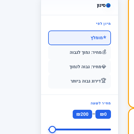
סינון
מיון לפי
⭐
מומלץ
💰
מחיר: נמוך לגבוה
💎
מחיר: גבוה לנמוך
🏆
דירוג גבוה ביותר
מחיר לשעה
–
₪200
₪0