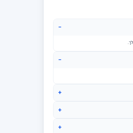
−
ך.
−
+
+
+