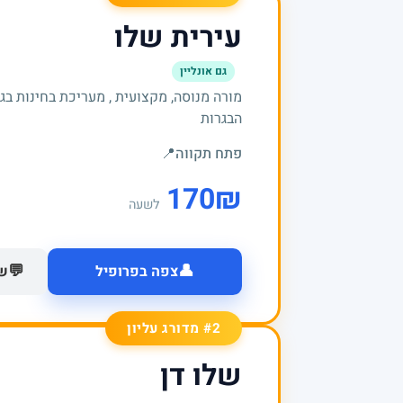
עירית שלו
גם אונליין
מורה מנוסה, מקצועית , מעריכת בחינות בג
הבגרות
פתח תקווה
📍
170
₪
לשעה
👤
💬
צפה בפרופיל
של
#2 מדורג עליון
שלו דן