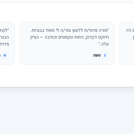
היו
"מורה פרטי/ת ללשון עזר/ה לי מאוד בבגרות.
"לקחת
חיזקנו דקדוק, ניתוח טקסטים וכתיבה — הציון
הבגרו
עלה."
מדויק
נועה
ת
נ
ת