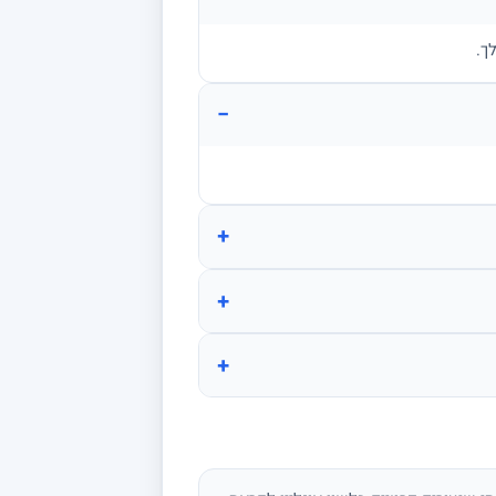
ך.
−
+
+
+