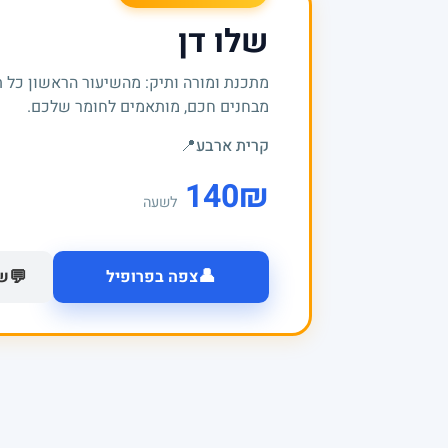
שלו דן
מתכנת ומורה ותיק: מהשיעור הראשון כל 
מבחנים חכם, מותאמים לחומר שלכם.
קרית ארבע
📍
140
₪
לשעה
👤
💬
צפה בפרופיל
של