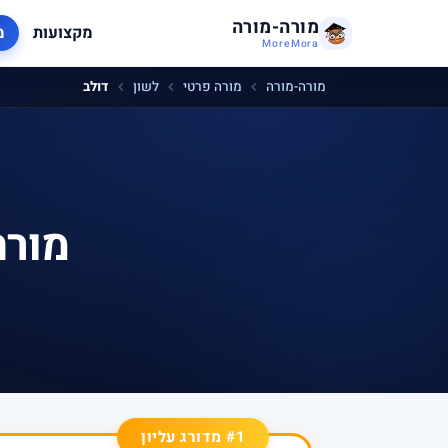
מורה-מורה
מקצועות
מ
MoreMora
מורה-מורה
מורה פרטי
לשון
דולב
מורה
#1 מדורג עליון