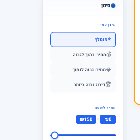
סינון
מיון לפי
⭐
מומלץ
💰
מחיר: נמוך לגבוה
💎
מחיר: גבוה לנמוך
🏆
דירוג גבוה ביותר
מחיר לשעה
–
₪150
₪0