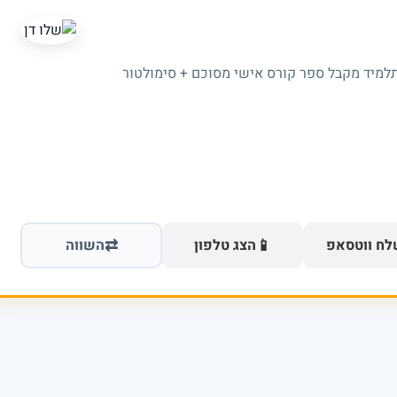
תלמיד מקבל ספר קורס אישי מסוכם + סימולטור
⇄
📱
ח ווטסאפ
הצג טלפון
השווה