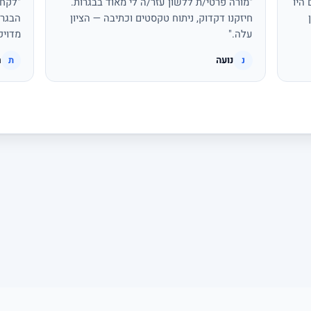
היו
"מורה פרטי/ת ללשון עזר/ה לי מאוד בבגרות.
"לקחת
חיזקנו דקדוק, ניתוח טקסטים וכתיבה — הציון
הבגרו
עלה."
מדויק
נועה
ת
נ
ת