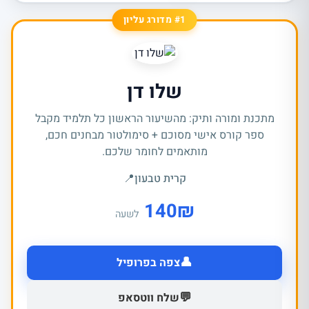
#1 מדורג עליון
שלו דן
מתכנת ומורה ותיק: מהשיעור הראשון כל תלמיד מקבל
ספר קורס אישי מסוכם + סימולטור מבחנים חכם,
מותאמים לחומר שלכם.
קרית טבעון
📍
140
₪
לשעה
👤
צפה בפרופיל
💬
שלח ווטסאפ