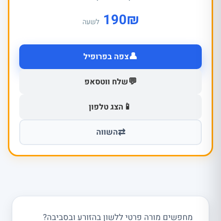
190
₪
לשעה
👤
צפה בפרופיל
💬
שלח ווטסאפ
📱
הצג טלפון
⇄
השווה
מחפשים מורה פרטי ללשון בהזורע ובסביבה?