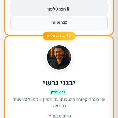
📱
הצג טלפון
⇄
השווה
#2 מדורג עליון
יבגני גרשי
גם אונליין
אני בוגר דוקטורט מהטכניון עם ניסיון של מעל 20 שנים
בהוראה.
קרית טבעון
📍