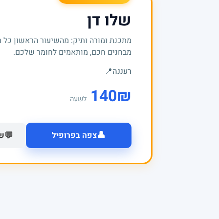
שלו דן
מתכנת ומורה ותיק: מהשיעור הראשון כל 
מבחנים חכם, מותאמים לחומר שלכם.
רעננה
📍
140
₪
לשעה
👤
💬
צפה בפרופיל
של