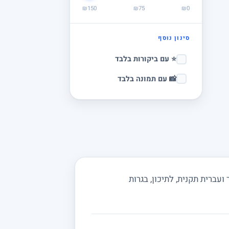
₪150
₪75
₪0
סינון נוסף
⭐ עם ביקורות בלבד
📸 עם תמונה בלבד
עברית תקנית, לתיכון, בגרות