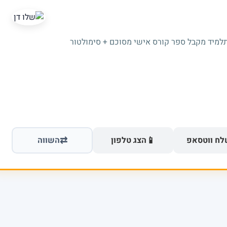
תלמיד מקבל ספר קורס אישי מסוכם + סימולטור
⇄
📱
ח ווטסאפ
הצג טלפון
השווה