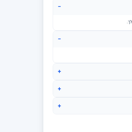
−
ך.
−
+
+
+