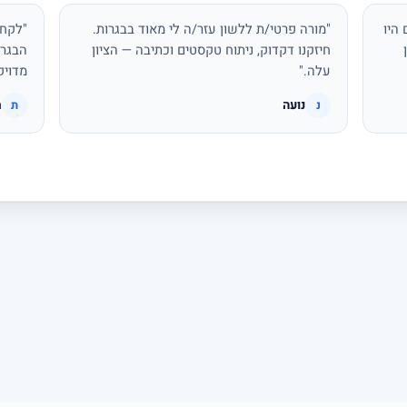
היו
"מורה פרטי/ת ללשון עזר/ה לי מאוד בבגרות.
"לקחת
חיזקנו דקדוק, ניתוח טקסטים וכתיבה — הציון
הבגרו
עלה."
מדויק
נועה
ת
נ
ת