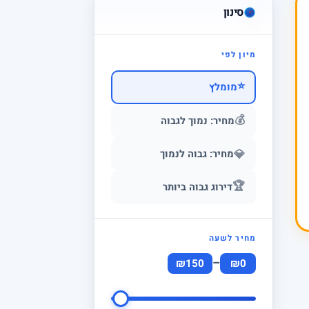
סינון
מיון לפי
⭐
מומלץ
💰
מחיר: נמוך לגבוה
💎
מחיר: גבוה לנמוך
🏆
דירוג גבוה ביותר
מחיר לשעה
–
₪150
₪0