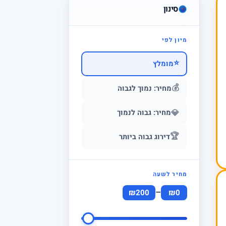
סינון
מיון לפי
⭐
מומלץ
💰
מחיר: נמוך לגבוה
💎
מחיר: גבוה לנמוך
🏆
דירוג גבוה ביותר
מחיר לשעה
–
₪200
₪0