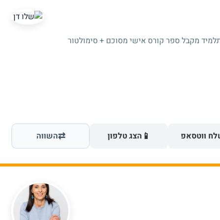
תלמיד מקבל ספר קורס אישי מסוכם + סימולטור
⇄
📱
ח ווטסאפ
הצג טלפון
השווה