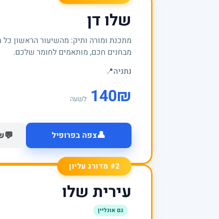
שלו דן
מתכנת ומורה ותיק: מהשיעור הראשון כל 
מבחנים חכם, מותאמים לחומר שלכם.
נתניה
📍
140
₪
לשעה
👤
💬
צפה בפרופיל
של
#2 מדורג עליון
עירית שלו
גם אונליין