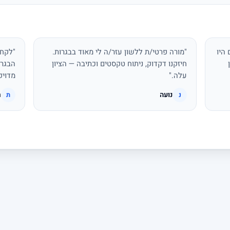
היו
"מורה פרטי/ת ללשון עזר/ה לי מאוד בבגרות.
"לקחת
חיזקנו דקדוק, ניתוח טקסטים וכתיבה — הציון
הבגרו
עלה."
מדויק
נועה
ת
נ
ת