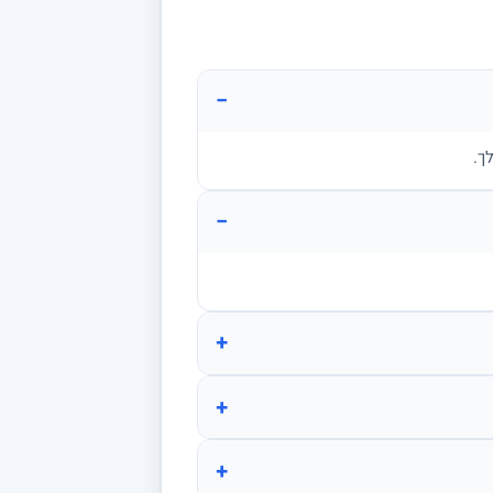
−
ך.
−
+
+
+