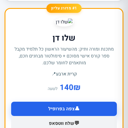
#1 מדורג עליון
שלו דן
מתכנת ומורה ותיק: מהשיעור הראשון כל תלמיד מקבל
ספר קורס אישי מסוכם + סימולטור מבחנים חכם,
מותאמים לחומר שלכם.
קרית ארבע
📍
140
₪
לשעה
👤
צפה בפרופיל
💬
שלח ווטסאפ