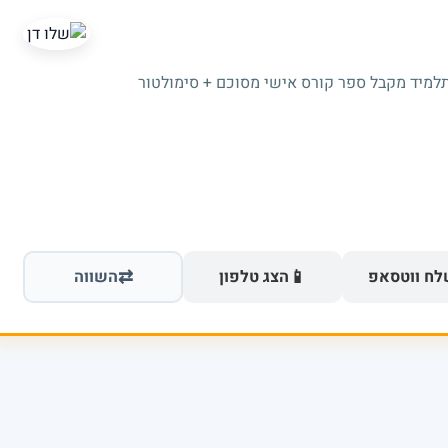
תלמיד מקבל ספר קורס אישי מסוכם + סימולטור
⇄
📱
ח ווטסאפ
הצג טלפון
השווה