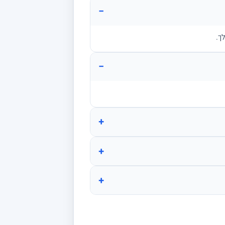
−
ך.
−
+
+
+