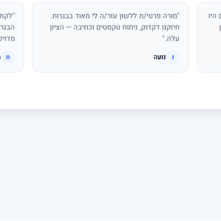
היו
"מורה פרטי/ת ללשון עזר/ה לי מאוד בבגרות.
"לקחת
חיזקנו דקדוק, ניתוח טקסטים וכתיבה — הציון
הבגרו
עלה."
מדויק
נועה
ת
נ
ת