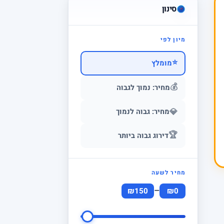
סינון
מיון לפי
⭐
מומלץ
💰
מחיר: נמוך לגבוה
💎
מחיר: גבוה לנמוך
🏆
דירוג גבוה ביותר
מחיר לשעה
–
₪150
₪0