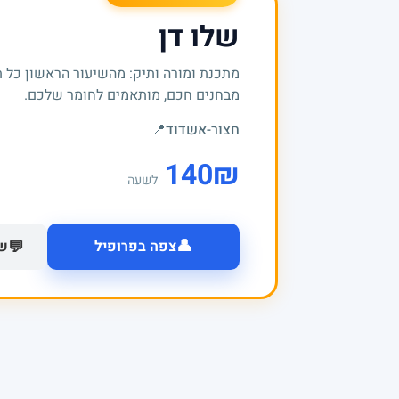
שלו דן
מתכנת ומורה ותיק: מהשיעור הראשון כל 
מבחנים חכם, מותאמים לחומר שלכם.
חצור-אשדוד
📍
140
₪
לשעה
👤
💬
צפה בפרופיל
של