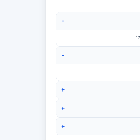
−
ך.
−
+
+
+