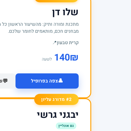
שלו דן
מתכנת ומורה ותיק: מהשיעור הראשון כל 
מבחנים חכם, מותאמים לחומר שלכם.
קרית טבעון
📍
140
₪
לשעה
👤
💬
צפה בפרופיל
של
#2 מדורג עליון
יבגני גרשי
גם אונליין