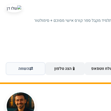
תלמיד מקבל ספר קורס אישי מסוכם + סימולטור
⇄
📱
ח ווטסאפ
הצג טלפון
השווה