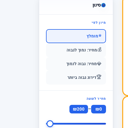
סינון
מיון לפי
⭐
מומלץ
💰
מחיר: נמוך לגבוה
💎
מחיר: גבוה לנמוך
🏆
דירוג גבוה ביותר
מחיר לשעה
–
₪200
₪0