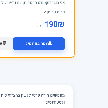
אני בוגר דוקטורט מהטכניון עם ניסיון של מעל 20 שנים בה
קרית טבעון
📍
190
₪
לשעה
👤
💬
צפה בפרופיל
של
מחפשים מורה פרטי ללשון בחצרות כ"ח ובס
ולסטודנטים.