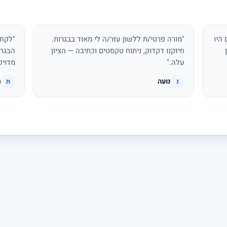
היו
"מורה פרטי/ת ללשון עזר/ה לי מאוד בבגרות.
"לקחת
חיזקנו דקדוק, ניתוח טקסטים וכתיבה — הציון
הבגרו
עלה."
מדויק
נועה
ת
נ
ת