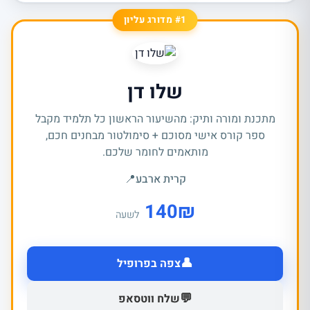
#1 מדורג עליון
שלו דן
מתכנת ומורה ותיק: מהשיעור הראשון כל תלמיד מקבל
ספר קורס אישי מסוכם + סימולטור מבחנים חכם,
מותאמים לחומר שלכם.
קרית ארבע
📍
140
₪
לשעה
👤
צפה בפרופיל
💬
שלח ווטסאפ