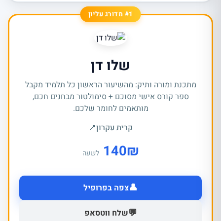
#1 מדורג עליון
שלו דן
מתכנת ומורה ותיק: מהשיעור הראשון כל תלמיד מקבל
ספר קורס אישי מסוכם + סימולטור מבחנים חכם,
מותאמים לחומר שלכם.
קרית עקרון
📍
140
₪
לשעה
👤
צפה בפרופיל
💬
שלח ווטסאפ