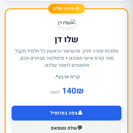
#1 מדורג עליון
שלו דן
מתכנת ומורה ותיק: מהשיעור הראשון כל תלמיד מקבל
ספר קורס אישי מסוכם + סימולטור מבחנים חכם,
מותאמים לחומר שלכם.
קרית ארבע
📍
140
₪
לשעה
👤
צפה בפרופיל
💬
שלח ווטסאפ