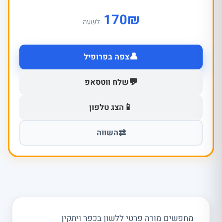
170
₪
לשעה
👤
צפה בפרופיל
💬
שלח ווטסאפ
📱
הצג טלפון
⇄
השווה
מחפשים מורה פרטי ללשון בכפר ויתקין