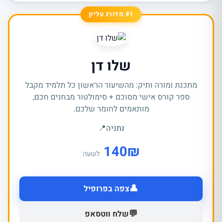
#1 מדורג עליון
שלו דן
מתכנת ומורה ותיק: מהשיעור הראשון כל תלמיד מקבל
ספר קורס אישי מסוכם + סימולטור מבחנים חכם,
מותאמים לחומר שלכם.
נתניה
📍
140
₪
לשעה
👤
צפה בפרופיל
💬
שלח ווטסאפ