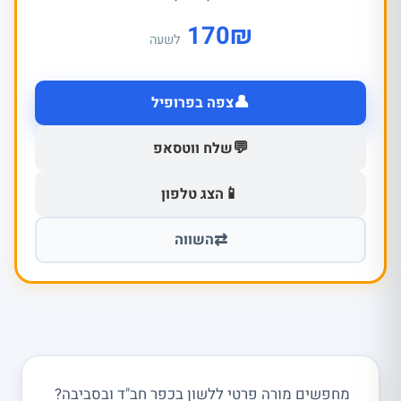
170
₪
לשעה
👤
צפה בפרופיל
💬
שלח ווטסאפ
📱
הצג טלפון
⇄
השווה
מחפשים מורה פרטי ללשון בכפר חב"ד ובסביבה?