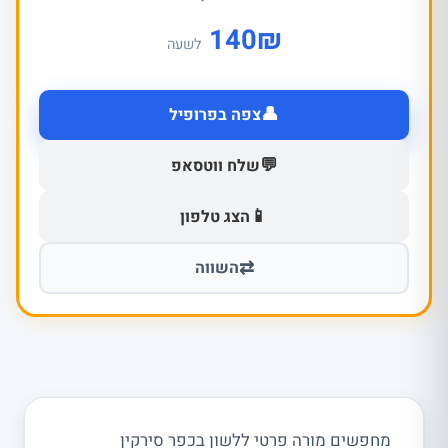
140
₪
לשעה
👤
צפה בפרופיל
💬
שלח ווטסאפ
📱
הצג טלפון
⇄
השווה
מחפשים מורה פרטי ללשון בכפר סירקין