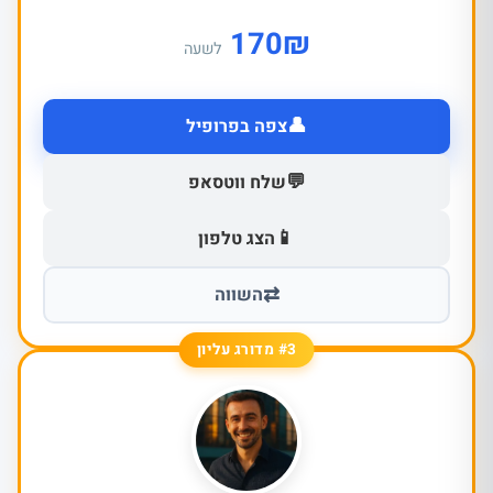
170
₪
לשעה
👤
צפה בפרופיל
💬
שלח ווטסאפ
📱
הצג טלפון
⇄
השווה
#3 מדורג עליון