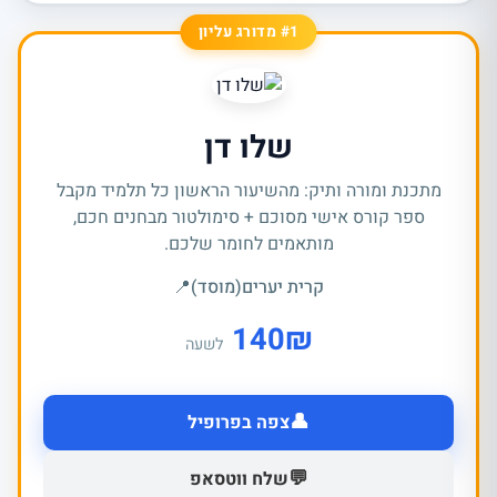
#1 מדורג עליון
שלו דן
מתכנת ומורה ותיק: מהשיעור הראשון כל תלמיד מקבל
ספר קורס אישי מסוכם + סימולטור מבחנים חכם,
מותאמים לחומר שלכם.
קרית יערים(מוסד)
📍
140
₪
לשעה
👤
צפה בפרופיל
💬
שלח ווטסאפ