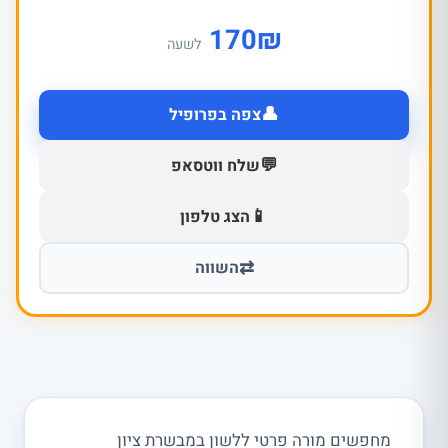
170
₪
לשעה
👤
צפה בפרופיל
💬
שלח ווטסאפ
📱
הצג טלפון
⇄
השווה
מחפשים מורה פרטי ללשון במבשרת ציון