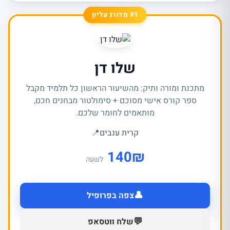
#1 מדורג עליון
שלו דן
מתכנת ומורה ותיק: מהשיעור הראשון כל תלמיד מקבל
ספר קורס אישי מסוכם + סימולטור מבחנים חכם,
מותאמים לחומר שלכם.
קרית ענבים
📍
140
₪
לשעה
👤
צפה בפרופיל
💬
שלח ווטסאפ