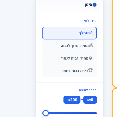
סינון
מיון לפי
⭐
מומלץ
💰
מחיר: נמוך לגבוה
💎
מחיר: גבוה לנמוך
🏆
דירוג גבוה ביותר
מחיר לשעה
–
₪200
₪0