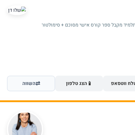
תלמיד מקבל ספר קורס אישי מסוכם + סימולטור
⇄
📱
ח ווטסאפ
הצג טלפון
השווה