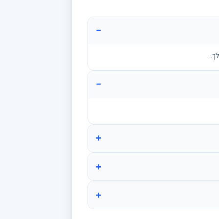
−
ך.
−
+
+
+