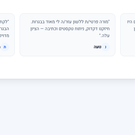
היו
"מורה פרטי/ת ללשון עזר/ה לי מאוד בבגרות.
"לקחת
חיזקנו דקדוק, ניתוח טקסטים וכתיבה — הציון
הבגרו
עלה."
מדויק
נועה
ת
נ
ת