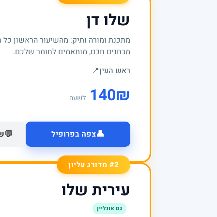
שלו דן
מתכנת ומורה ותיק: מהשיעור הראשון כל 
מבחנים חכם, מותאמים לחומר שלכם.
ראש העין
📍
140
₪
לשעה
👤
💬
צפה בפרופיל
של
#2 מדורג עליון
עירית שלו
גם אונליין