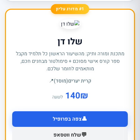
#1 מדורג עליון
שלו דן
מתכנת ומורה ותיק: מהשיעור הראשון כל תלמיד מקבל
ספר קורס אישי מסוכם + סימולטור מבחנים חכם,
מותאמים לחומר שלכם.
קרית יערים(מוסד)
📍
140
₪
לשעה
👤
צפה בפרופיל
💬
שלח ווטסאפ