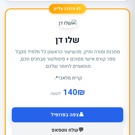
#1 מדורג עליון
שלו דן
מתכנת ומורה ותיק: מהשיעור הראשון כל תלמיד מקבל
ספר קורס אישי מסוכם + סימולטור מבחנים חכם,
מותאמים לחומר שלכם.
קרית מלאכי
📍
140
₪
לשעה
👤
צפה בפרופיל
💬
שלח ווטסאפ