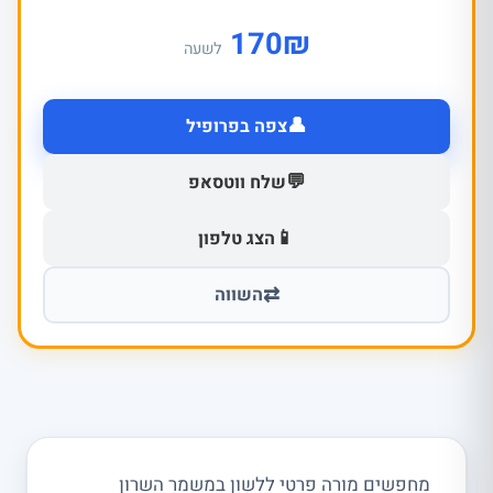
170
₪
לשעה
👤
צפה בפרופיל
💬
שלח ווטסאפ
📱
הצג טלפון
⇄
השווה
מחפשים מורה פרטי ללשון במשמר השרון