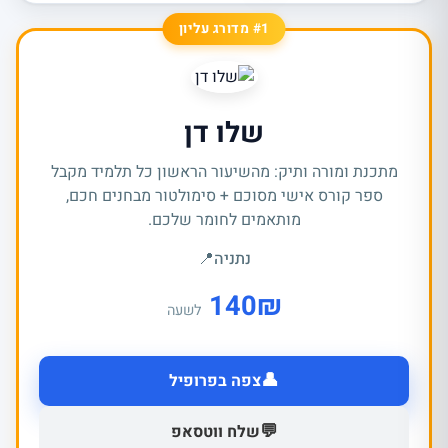
#1 מדורג עליון
שלו דן
מתכנת ומורה ותיק: מהשיעור הראשון כל תלמיד מקבל
ספר קורס אישי מסוכם + סימולטור מבחנים חכם,
מותאמים לחומר שלכם.
נתניה
📍
140
₪
לשעה
👤
צפה בפרופיל
💬
שלח ווטסאפ