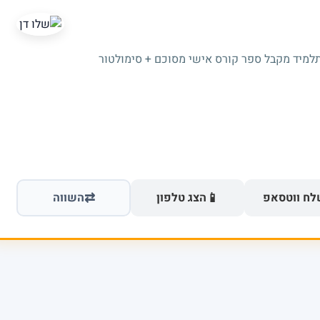
תלמיד מקבל ספר קורס אישי מסוכם + סימולטור
⇄
📱
ח ווטסאפ
הצג טלפון
השווה