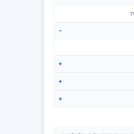
ך.
−
+
+
+