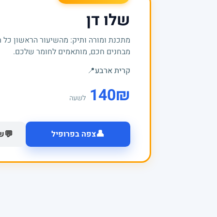
שלו דן
מתכנת ומורה ותיק: מהשיעור הראשון כל 
מבחנים חכם, מותאמים לחומר שלכם.
קרית ארבע
📍
140
₪
לשעה
👤
💬
צפה בפרופיל
של