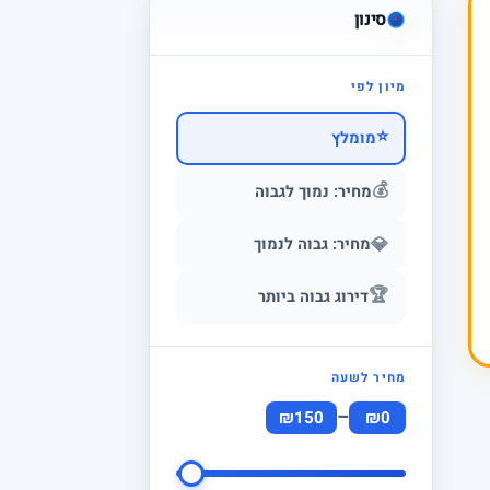
סינון
מיון לפי
⭐
מומלץ
💰
מחיר: נמוך לגבוה
💎
מחיר: גבוה לנמוך
🏆
דירוג גבוה ביותר
מחיר לשעה
–
₪150
₪0