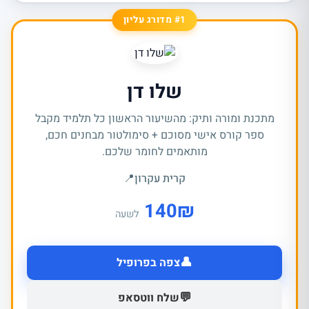
#1 מדורג עליון
שלו דן
מתכנת ומורה ותיק: מהשיעור הראשון כל תלמיד מקבל
ספר קורס אישי מסוכם + סימולטור מבחנים חכם,
מותאמים לחומר שלכם.
קרית עקרון
📍
140
₪
לשעה
👤
צפה בפרופיל
💬
שלח ווטסאפ