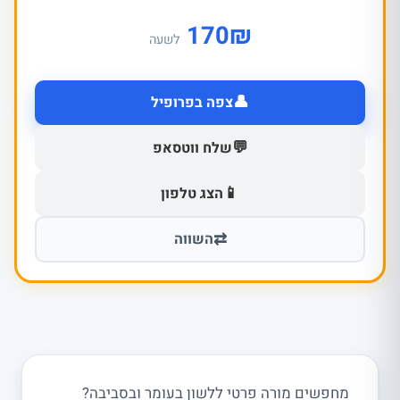
170
₪
לשעה
👤
צפה בפרופיל
💬
שלח ווטסאפ
📱
הצג טלפון
⇄
השווה
מחפשים מורה פרטי ללשון בעומר ובסביבה?