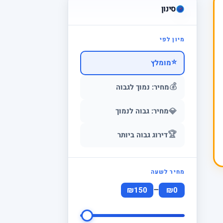
סינון
מיון לפי
⭐
מומלץ
💰
מחיר: נמוך לגבוה
💎
מחיר: גבוה לנמוך
🏆
דירוג גבוה ביותר
מחיר לשעה
–
₪150
₪0