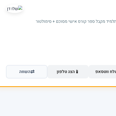
תלמיד מקבל ספר קורס אישי מסוכם + סימולטור
⇄
📱
ח ווטסאפ
הצג טלפון
השווה