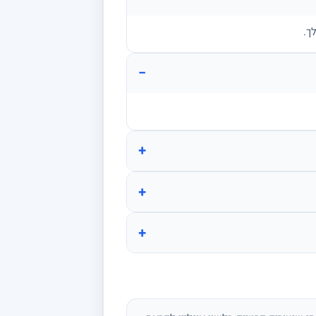
ך.
−
+
+
+