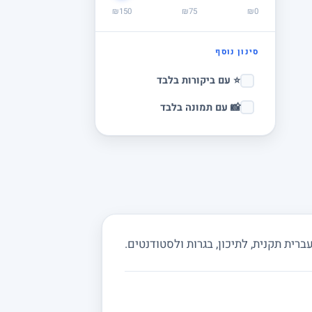
₪150
₪75
₪0
סינון נוסף
⭐ עם ביקורות בלבד
📸 עם תמונה בלבד
רית תקנית, לתיכון, בגרות ולסטודנטים.