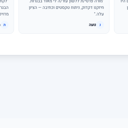
היו
"מורה פרטי/ת ללשון עזר/ה לי מאוד בבגרות.
"לקחת
חיזקנו דקדוק, ניתוח טקסטים וכתיבה — הציון
הבגרו
עלה."
מדויק
נועה
ת
נ
ת