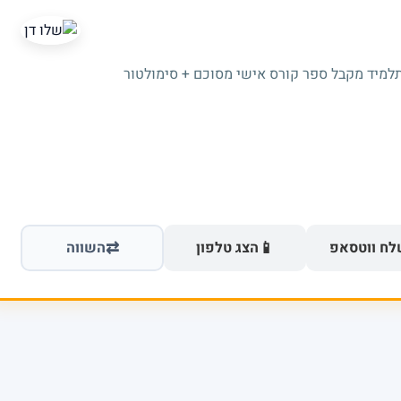
תלמיד מקבל ספר קורס אישי מסוכם + סימולטור
⇄
📱
ח ווטסאפ
הצג טלפון
השווה