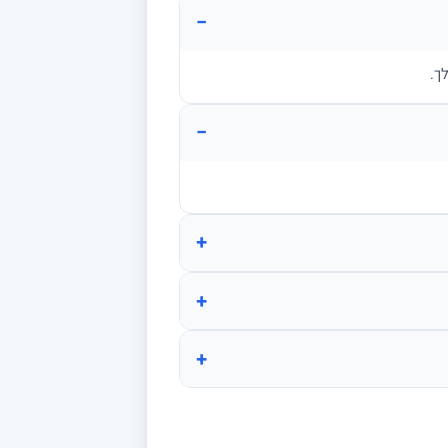
−
ך.
−
+
+
+