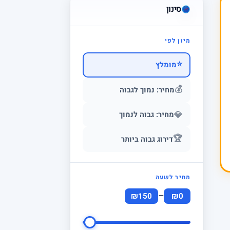
סינון
מיון לפי
⭐
מומלץ
💰
מחיר: נמוך לגבוה
💎
מחיר: גבוה לנמוך
🏆
דירוג גבוה ביותר
מחיר לשעה
–
₪150
₪0