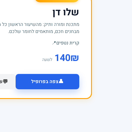
שלו דן
מתכנת ומורה ותיק: מהשיעור הראשון כל 
מבחנים חכם, מותאמים לחומר שלכם.
קרית נטפים
📍
140
₪
לשעה
👤
💬
צפה בפרופיל
של