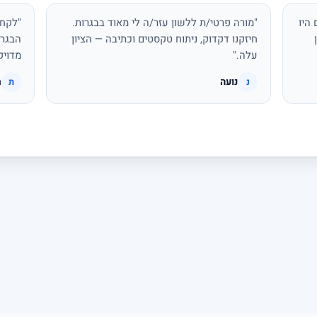
היו
"מורה פרטי/ת ללשון עזר/ה לי מאוד בבגרות.
"לקחת
חיזקנו דקדוק, ניתוח טקסטים וכתיבה — הציון
הבגרו
עלה."
מדויק
נועה
ת
נ
ת