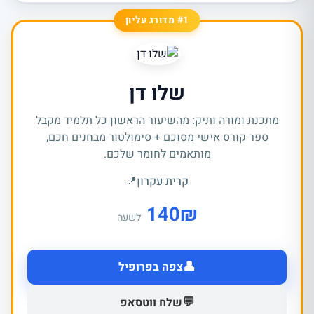
#1 מדורג עליון
שלו דן
מתכנת ומורה ותיק: מהשיעור הראשון כל תלמיד מקבל
ספר קורס אישי מסוכם + סימולטור מבחנים חכם,
מותאמים לחומר שלכם.
קרית עקרון
📍
140
₪
לשעה
👤
צפה בפרופיל
💬
שלח ווטסאפ